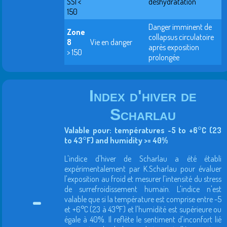
SSI <
déshydratation
150
Danger imminent de
Zone
collapsus circulatoire
8
Vie en danger
après exposition
> 150
prolongée
Index d'hiver de
Scharlau
Valable pour: températures -5 to +6°C (23
to 43°F) and humidity >= 40%
L'indice d'hiver de Scharlau a été établi
expérimentalement par K.Scharlau pour évaluer
l'exposition au froid et mesurer l'intensité du stress
de surrefroidissement humain. L'indice n'est
-
valable que si la température est comprise entre -5
et +6°C (23 à 43°F) et l'humidité est supérieure ou
égale à 40%. Il reflète le sentiment d'inconfort lié