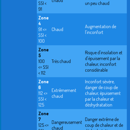
chaud
SSI <
un peu chaud
91
Zone
4
Augmentation de
91 <=
Chaud
l'inconfort
SSI <
100
Zone
Risque d'insolation et
5
d'épuisement par la
100
Très chaud
chaleur, inconfort
<= SSI
considérable
< 112
Zone
Inconfort sévère,
6
danger de coup de
Extrêmement
112 <=
chaleur, épuisement
chaud
SSI <
par la chaleur et
125
déshydratation
Zone
7
Danger extrême de
Dangereusement
125 <=
coup de chaleur et de
chaud