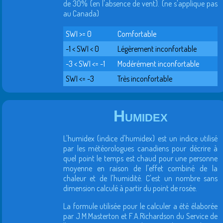
de 30% (en l'absence de vent). (ne s'applique pas
au Canada)
SWI >= 0
Comfortable
-1 < SWI < 0
Légèrement inconfortable
-3 < SWI <= -1
Modérément inconfortable
SWI <= -3
Très inconfortable
Humidex
L'humidex (indice d'humidex) est un indice utilisé
par les météorologues canadiens pour décrire à
quel point le temps est chaud pour une personne
moyenne en raison de l'effet combiné de la
chaleur et de l'humidité. C'est un nombre sans
dimension calculé à partir du point de rosée.
La formule utilisée pour le calculer a été élaborée
par J.M.Masterton et F.A.Richardson du Service de