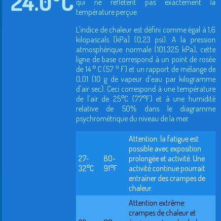
24.0°C
qui ne reflètent pas exactement la
température perçue.
L'indice de chaleur est défini comme égal à 1,6
kilopascals [kPa] (0,23 psi). A la pression
atmosphérique normale (101,325 kPa), cette
ligne de base correspond à un point de rosée
de 14 ° C (57 ° F) et un rapport de mélange de
0,01 (10 g de vapeur d'eau par kilogramme
d'air sec). Ceci correspond à une température
de l'air de 25°C (77°F) et à une humidité
relative de 50% dans le diagramme
psychrométrique du niveau de la mer.
Attention: la fatigue est
possible avec exposition
27-
80-
prolongée et activité. Une
32°C
91°F
activité continue pourrait
entraîner des crampes de
chaleur.
Attention extrême:
crampes de chaleur et