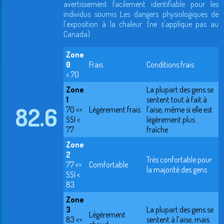
avertissement facilement identifiable pour les
individus soumis Les dangers physiologiques de
l'exposition à la chaleur. (ne s'applique pas au
Canada)
Zone
0
Frais
Conditions frais
< 70
Zone
La plupart des gens se
1
sentent tout à fait à
82.6
70 <=
Légèrement frais
l'aise, même si elle est
SSI <
légèrement plus
77
fraîche
Zone
2
Très confortable pour
77 <=
Comfortable
la majorité des gens
SSI <
83
Zone
3
La plupart des gens se
Légèrement
83 <=
sentent à l'aise, mais