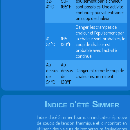
32-
90-
épuisement par la chaleur
41°C
105°F
sont possibles. Une activité
continue pourrait entraîner
un coup de chaleur.
Danger: les crampes de
chaleur et l'épuisement par
41-
105-
la chaleur sont probables, le
54°C
130°F
coup de chaleur est
probable avec l'activité
continue.
Au-
Au-
dessus
dessus
Danger extrême: le coup de
de
de
chaleur est imminent
54°C
130°F
Indice d'été Simmer
Indice d'été Simmer fournit un indicateur éprouvé
de soucis de tension thermique et d'inconfort en
utilisant des valeurs de température équivalentes