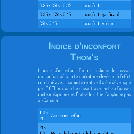
0.25 < RSI <= 0.35
Inconfort
0.35 <= RSI < 0.45
Inconfort significatif
RSI < 0.45
Inconfort extême
Indice d'inconfort
Thom's
L'indice d'inconfort Thom's indique le niveau
d'inconfort dû à la température élevée et à l'effet
combiné avec l'humidité relative. Il a été développé
par E.C.Thom, un chercheur travaillant au Bureau
météorologique des États-Unis. (ne s'applique pas
au Canada)
TDI <
Aucun inconfort
21
21 <
TDI
Moins de la moitié de la population