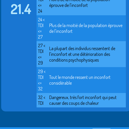
21.4
<=
éprouve de l'inconfort
24
24 <
TDI
Plus de la moitié de la population éprouve
<=
de l'inconfort
27
27 <
La plupart des individus ressentent de
TDI
l'inconfort et une détérioration des
<=
conditions psychophysiques
29
29 <
TDI
Tout le monde ressent un inconfort
<=
considérable
32
32 <
Dangereux, très fort inconfort qui peut
TDI
causer des coups de chaleur